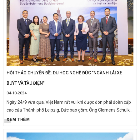
HỘI THẢO CHUYÊN ĐỀ: DU HỌC NGHỀ ĐỨC "NGÀNH LÁI XE
BUÝT VÀ TÀU ĐIỆN"
04-10-2024
Ngày 24/9 vừa qua, Việt Nam rất vui khi được đón phái đoàn cấp
cao của Thành phố Leipzig, Đức bao gồm: Ông Clemens Schulke
- Phó thị trưởng phụ trách về Kinh tế, lao động và số hóa...
XEM THÊM