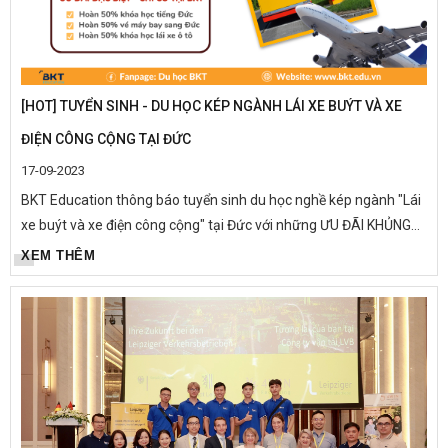
[HOT] TUYỂN SINH - DU HỌC KÉP NGÀNH LÁI XE BUÝT VÀ XE
ĐIỆN CÔNG CỘNG TẠI ĐỨC
17-09-2023
BKT Education thông báo tuyển sinh du học nghề kép ngành "Lái
xe buýt và xe điện công cộng" tại Đức với những ƯU ĐÃI KHỦNG
chưa từng có. BKT cam kết mang tới cho bạn chương trình du
XEM THÊM
học...