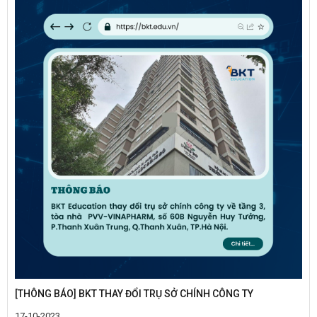
[THÔNG BÁO] BKT THAY ĐỔI TRỤ SỞ CHÍNH CÔNG TY
17-10-2023