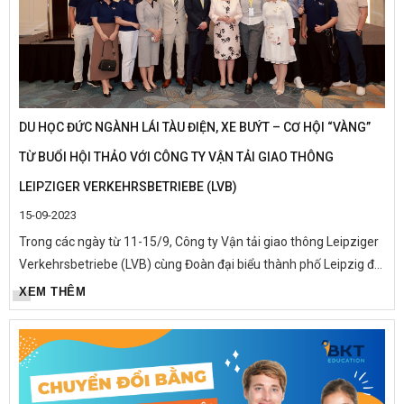
DU HỌC ĐỨC NGÀNH LÁI TÀU ĐIỆN, XE BUÝT – CƠ HỘI “VÀNG”
TỪ BUỔI HỘI THẢO VỚI CÔNG TY VẬN TẢI GIAO THÔNG
LEIPZIGER VERKEHRSBETRIEBE (LVB)
15-09-2023
Trong các ngày từ 11-15/9, Công ty Vận tải giao thông Leipziger
Verkehrsbetriebe (LVB) cùng Đoàn đại biểu thành phố Leipzig đã
tổ chức các sự kiện, hội thảo ở nhiều địa điểm khác nhau trong...
XEM THÊM