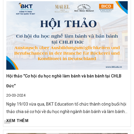
Hội thảo "Cơ hội du học nghề làm bánh và bán bánh tại CHLB
Đức"
20-03-2024
Ngày 19/03 vừa qua, BKT Education tổ chức thành công buổi hội
thảo chia sẻ cơ hội về du học nghề ngành bán bánh và làm bánh
cùng tập đoàn MAUEL 1883 và Drei Ähren Bäckerei GmbH.
XEM THÊM
Buổi...