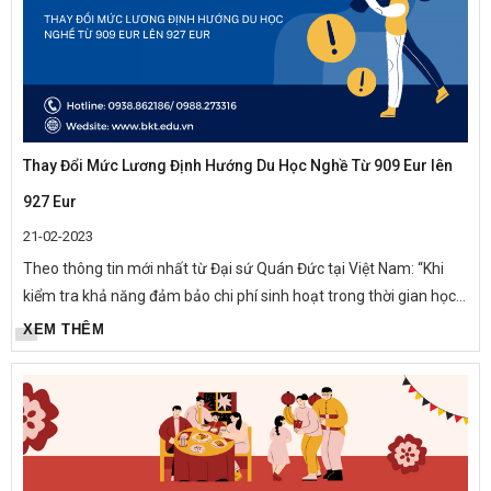
Thay Đổi Mức Lương Định Hướng Du Học Nghề Từ 909 Eur lên
927 Eur
21-02-2023
Theo thông tin mới nhất từ Đại sứ Quán Đức tại Việt Nam: “Khi
kiểm tra khả năng đảm bảo chi phí sinh hoạt trong thời gian học
nghề, Phòng Thị thực căn cứ vào mức tiền định hướng được lấy...
XEM THÊM