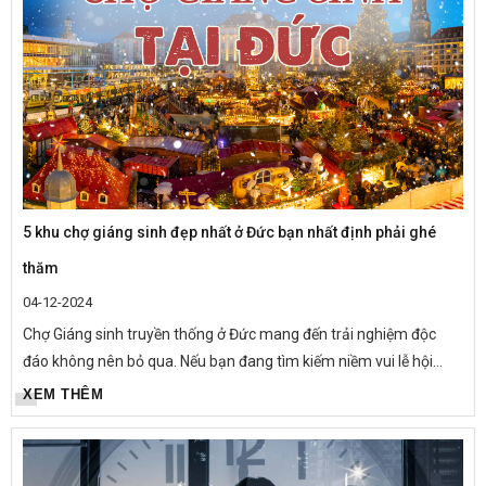
5 khu chợ giáng sinh đẹp nhất ở Đức bạn nhất định phải ghé
thăm
04-12-2024
Chợ Giáng sinh truyền thống ở Đức mang đến trải nghiệm độc
đáo không nên bỏ qua. Nếu bạn đang tìm kiếm niềm vui lễ hội
trong mùa đông thì đừng bỏ qua 5 ngôi chợ giáng sinh tuyệt đẹp...
XEM THÊM