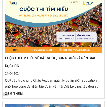
CUỘC THI TÌM HIỂU VỀ ĐẤT NƯỚC, CON NGƯỜI VÀ NỀN GIÁO
DỤC ĐỨC
21-04-2024
Quỹ bảo trợ chung Châu Âu, ban quản lý dự án BKT education
phối hợp cùng đại diện tập đoàn vận tải LVB Leipzig, tập đoàn
bánh Manual 1889 chính thức phát động Cuộc thi “ Tìm hiểu đất...
XEM THÊM