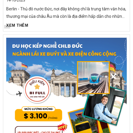
14-10-2023
Berlin - Thủ đô nước Đức, nơi đây không chỉ là trung tâm văn hóa,
thương mại của châu Âu mà còn là địa điểm hấp dẫn cho những
ai có ước mơ du học nghề tại Đức. Ngoài sự phát triển về...
XEM THÊM