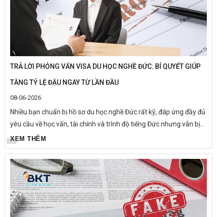
TRẢ LỜI PHỎNG VẤN VISA DU HỌC NGHỀ ĐỨC: BÍ QUYẾT GIÚP
TĂNG TỶ LỆ ĐẬU NGAY TỪ LẦN ĐẦU
08-06-2026
Nhiều bạn chuẩn bị hồ sơ du học nghề Đức rất kỹ, đáp ứng đầy đủ
yêu cầu về học vấn, tài chính và trình độ tiếng Đức nhưng vẫn bị
từ chối visa vì phần phỏng vấn chưa thuyết phục. Trên...
XEM THÊM