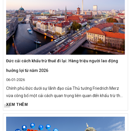
Đức cải cách khấu trừ thuế đi lại: Hàng triệu người lao động
hưởng lợi từ năm 2026
06-01-2026
Chính phủ Đức dưới sự lãnh đạo của Thủ tướng Friedrich Merz
vừa công bố một cải cách quan trọng liên quan đến khấu trừ thuế
chi phí đi lại, dự kiến áp dụng từ ngày 01/01/2026. Chính...
XEM THÊM