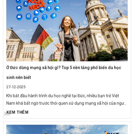
Ở Đức dùng mạng xã hội gì? Top 5 nền tảng phổ biến du học
sinh nên biết
27-12-2025
Khi bắt đầu hành trình du học nghề tại Đức, nhiều bạn trẻ Việt
Nam khá bất ngờ trước thói quen sử dụng mạng xã hội của người
Đức. Những ứng dụng quen thuộc tại Việt Nam chưa chắc đã
XEM THÊM
phổ...