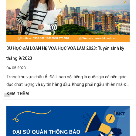
DU HỌC ĐÀI LOAN HỆ VỪA HỌC VỪA LÀM 2023: Tuyển sinh kỳ
tháng 9/2023
04-05-2023
Trong khu vực châu Á, Đài Loan nổi tiếng là quốc gia có nền giáo
dục chất lượng và uy tín hàng đầu. Không phải ngẫu nhiên mà Đài
Loan có đến 5 trường đại học nằm trong Top 100 trường tốt
XEM THÊM
nhất...