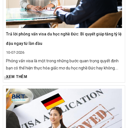
Trả lời phỏng vấn visa du học nghề Đức: Bí quyết giúp tăng tỷ lệ
đậu ngay từ lần đầu
10-07-2026
Phỏng vấn visa là một trong những bước quan trọng quyết định
bạn có thể hiện thực hóa giấc mơ du học nghề Đức hay không.
Thực tế, không ít hồ sơ được chuẩn bị đầy đủ nhưng vẫn bị từ
XEM THÊM
chối chỉ...