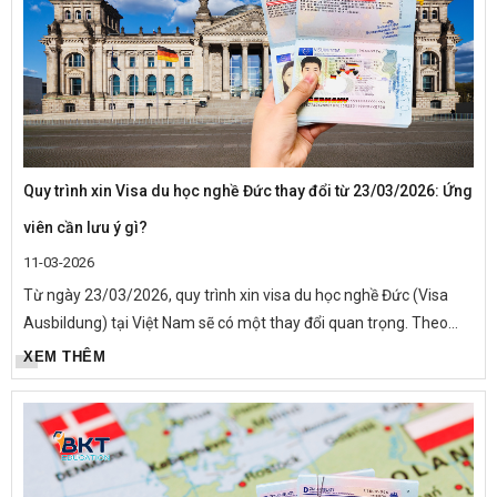
Quy trình xin Visa du học nghề Đức thay đổi từ 23/03/2026: Ứng
viên cần lưu ý gì?
11-03-2026
Từ ngày 23/03/2026, quy trình xin visa du học nghề Đức (Visa
Ausbildung) tại Việt Nam sẽ có một thay đổi quan trọng. Theo
thông báo mới từ Đại sứ quán Đức tại Việt Nam, tất cả ứng viên
XEM THÊM
nộp...