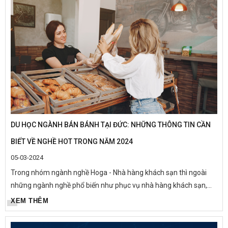
DU HỌC NGÀNH BÁN BÁNH TẠI ĐỨC: NHỮNG THÔNG TIN CẦN
BIẾT VỀ NGHỀ HOT TRONG NĂM 2024
05-03-2024
Trong nhóm ngành nghề Hoga - Nhà hàng khách sạn thì ngoài
những ngành nghề phổ biến như phục vụ nhà hàng khách sạn,
đầu bếp ra còn có nghề bán bánh - Bäckereiverkäuferin. Tuy
XEM THÊM
không được...