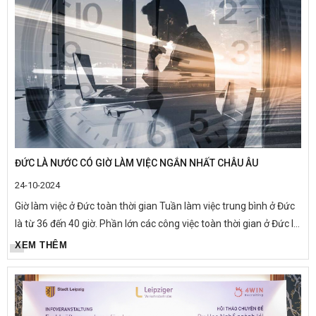
ĐỨC LÀ NƯỚC CÓ GIỜ LÀM VIỆC NGẮN NHẤT CHÂU ÂU
24-10-2024
Giờ làm việc ở Đức toàn thời gian Tuần làm việc trung bình ở Đức
là từ 36 đến 40 giờ. Phần lớn các công việc toàn thời gian ở Đức là
bảy hoặc tám giờ một ngày, năm ngày một tuần,...
XEM THÊM