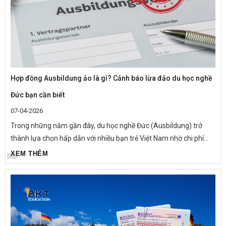
Hợp đồng Ausbildung ảo là gì? Cảnh báo lừa đảo du học nghề
Đức bạn cần biết
07-04-2026
Trong những năm gần đây, du học nghề Đức (Ausbildung) trở
thành lựa chọn hấp dẫn với nhiều bạn trẻ Việt Nam nhờ chi phí
thấp, có lương trong quá trình học và cơ hội định cư lâu...
XEM THÊM