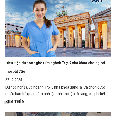
Điều kiện du học nghề Đức ngành Trợ lý nha khoa cho người
mới bắt đầu
27-12-2025
Du học nghề Đức ngành Trợ lý nha khoa đang là lựa chọn được
nhiều bạn trẻ quan tâm nhờ lộ trình học tập rõ ràng, chi phí tiết
kiệm và cơ hội việc làm – định cư bền vững tại châu Âu....
XEM THÊM