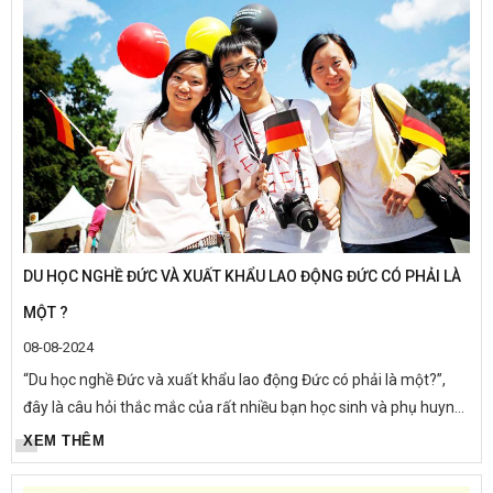
DU HỌC NGHỀ ĐỨC VÀ XUẤT KHẨU LAO ĐỘNG ĐỨC CÓ PHẢI LÀ
MỘT ?
08-08-2024
“Du học nghề Đức và xuất khẩu lao động Đức có phải là một?”,
đây là câu hỏi thắc mắc của rất nhiều bạn học sinh và phụ huynh
khi mới tìm hiểu về chương trình du học nghề tại Đức. Hãy...
XEM THÊM