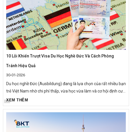
10 Lỗi Khiến Trượt Visa Du Học Nghề Đức Và Cách Phòng
Tránh Hiệu Quả
30-01-2026
Du học nghề Đức (Ausbildung) đang là lựa chọn của rất nhiều bạn
trẻ Việt Nam nhờ chi phí thấp, vừa học vừa làm và cơ hội định cư
lâu dài. Tuy nhiên, trên thực tế, mỗi năm có hàng...
XEM THÊM