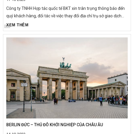
Công ty TNHH Hợp tác quốc tế BKT xin trân trọng thông báo đến
quý khách hàng, đối tác về việc thay đổi địa chỉ trụ sở giao dịch
(địa chỉ công ty) kể từ ngày 17 tháng 10 năm 2023 như...
XEM THÊM
BERLIN ĐỨC – THỦ ĐÔ KHỞI NGHIỆP CỦA CHÂU ÂU