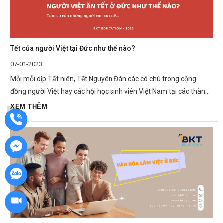
Tết của người Việt tại Đức như thế nào?
07-01-2023
Mỗi mỗi dịp Tất niên, Tết Nguyên Đán các cô chú trong cộng
đồng người Việt hay các hội học sinh viên Việt Nam tại các thành
phố sẽ có tổ chức các hoạt động chung dành cho người Việt...
XEM THÊM