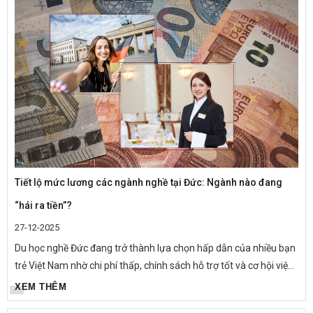
Tiết lộ mức lương các ngành nghề tại Đức: Ngành nào đang
“hái ra tiền”?
27-12-2025
Du học nghề Đức đang trở thành lựa chọn hấp dẫn của nhiều bạn
trẻ Việt Nam nhờ chi phí thấp, chính sách hỗ trợ tốt và cơ hội việc
làm – định cư lâu dài. Một trong những yếu tố được quan tâm...
XEM THÊM