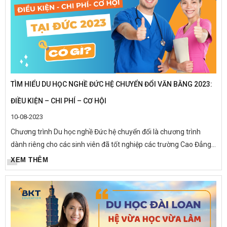
TÌM HIỂU DU HỌC NGHỀ ĐỨC HỆ CHUYỂN ĐỔI VĂN BẰNG 2023:
ĐIỀU KIỆN – CHI PHÍ – CƠ HỘI
10-08-2023
Chương trình Du học nghề Đức hệ chuyển đổi là chương trình
dành riêng cho các sinh viên đã tốt nghiệp các trường Cao Đẳng,
Đại học trở lên tại Việt Nam. Thời gian đào tạo được rút...
XEM THÊM