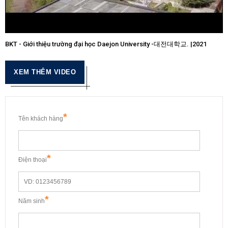
BKT - Giới thiệu trường đại học Daejon University -대전대학교. |2021
XEM THÊM VIDEO
*
Tên khách hàng
*
Điện thoại
*
Năm sinh