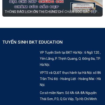
THÔNG BÁO LỊCH ÔN THI CHỨNG CHỈ CHĂM SÓC SẮC ĐẸP
THÁNG 6 2021
TUYỂN SINH BKT EDUCATION
VP Tuyển Sinh tại BKT Hà Nội : 6 Ngõ 120 ,
Yên Lãng, P. Thịnh Quang, Q. Đống Đa, TP.
Hà Nội.
VPTS và QLĐT thực hành tại Hà Nội: số 86
Trần Thủ Độ - Hoàng Liệt - Hoàng Mai - Hà
Nội.
Cơ sở miền Nam: Số 4A-6A-8A Nguyễn
Thái Sơn, P.3, Q.Gò Vấp, Tp.Hồ Chí Minh.