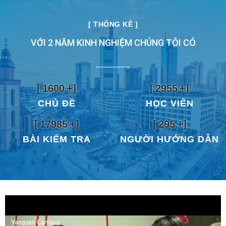
[ THỐNG KÊ ]
VỚI 2 NĂM KINH NGHIỆM CHÚNG TÔI CÓ
[
1600
+]
[
2955
+]
CHỦ ĐỀ
HỌC VIÊN
[
17985
+]
[
295
+]
BÀI KIỂM TRA
NGƯỜI HƯỚNG DẪN