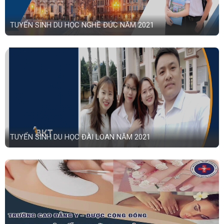
TUYỂN SINH DU HỌC NGHỀ ĐỨC NĂM 2021
TUYỂN SINH DU HỌC ĐÀI LOAN NĂM 2021