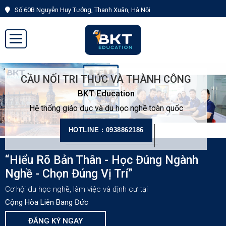
Số 60B Nguyễn Huy Tưởng, Thanh Xuân, Hà Nội
Đăng
Đăng
ký
nhập
CẦU NỐI TRI THỨC VÀ THÀNH CÔNG
BKT Education
Hệ thống giáo dục và du học nghề toàn quốc
HOTLINE : 0938862186
“Hiểu Rõ Bản Thân - Học Đúng Ngành
Nghề - Chọn Đúng Vị Trí”
Cơ hội du học nghề, làm việc và định cư tại
Cộng Hòa Liên Bang Đức
ĐĂNG KÝ NGAY