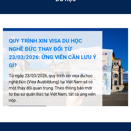
10 LỖI KHIẾN TRƯỢT VISA DU
HỌC NGHỀ ĐỨC VÀ CÁCH PHÒNG
TRÁNH HIỆU QUẢ
Du học nghề Đức (Ausbildung) đang là lựa chọn
của rất nhiều bạn trẻ Việt Nam nhờ chi phí thấp,
vừa học vừa làm và cơ hội định cư lâu dài. Tuy
nhiên, trên thực tế, mỗi năm có hàng...
XEM CHI TIẾT