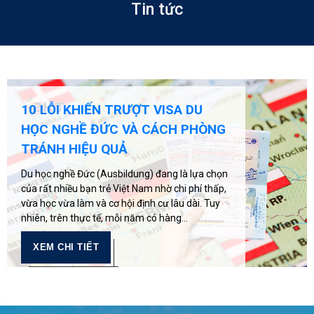
Tin tức
ĐỨC CẢI CÁCH KHẤU TRỪ THUẾ
ĐI LẠI: HÀNG TRIỆU NGƯỜI LAO
ĐỘNG HƯỞNG LỢI TỪ NĂM 2026
Chính phủ Đức dưới sự lãnh đạo của Thủ tướng
Friedrich Merz vừa công bố một cải cách quan
trọng liên quan đến khấu trừ thuế chi phí đi lại,
dự kiến áp dụng từ ngày 01/01/2026. Chính...
XEM CHI TIẾT