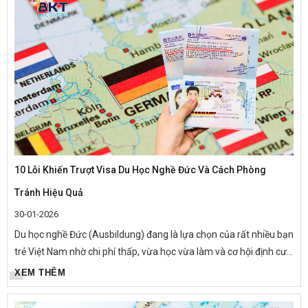
10 Lỗi Khiến Trượt Visa Du Học Nghề Đức Và Cách Phòng
Tránh Hiệu Quả
30-01-2026
Du học nghề Đức (Ausbildung) đang là lựa chọn của rất nhiều bạn
trẻ Việt Nam nhờ chi phí thấp, vừa học vừa làm và cơ hội định cư
lâu dài. Tuy nhiên, trên thực tế, mỗi năm có hàng...
XEM THÊM