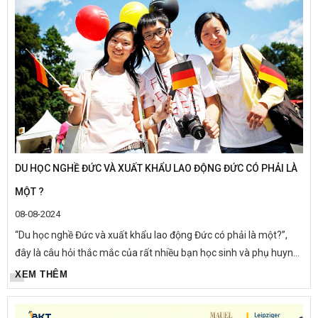
DU HỌC NGHỀ ĐỨC VÀ XUẤT KHẨU LAO ĐỘNG ĐỨC CÓ PHẢI LÀ
MỘT ?
08-08-2024
“Du học nghề Đức và xuất khẩu lao động Đức có phải là một?”,
đây là câu hỏi thắc mắc của rất nhiều bạn học sinh và phụ huynh
khi mới tìm hiểu về chương trình du học nghề tại Đức. Hãy...
XEM THÊM