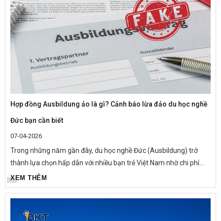
Hợp đồng Ausbildung ảo là gì? Cảnh báo lừa đảo du học nghề
Đức bạn cần biết
07-04-2026
Trong những năm gần đây, du học nghề Đức (Ausbildung) trở
thành lựa chọn hấp dẫn với nhiều bạn trẻ Việt Nam nhờ chi phí
thấp, có lương trong quá trình học và cơ hội định cư lâu...
XEM THÊM