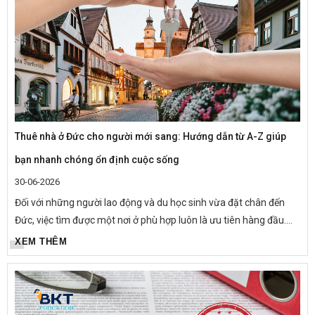
Thuê nhà ở Đức cho người mới sang: Hướng dẫn từ A-Z giúp
bạn nhanh chóng ổn định cuộc sống
30-06-2026
Đối với những người lao động và du học sinh vừa đặt chân đến
Đức, việc tìm được một nơi ở phù hợp luôn là ưu tiên hàng đầu.
Không chỉ là nơi sinh hoạt hằng ngày, chỗ ở còn ảnh hưởng...
XEM THÊM