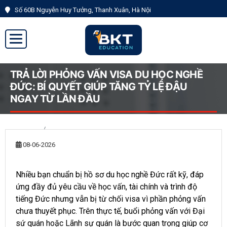
Số 60B Nguyễn Huy Tưởng, Thanh Xuân, Hà Nội
Đăng
Đăng
ký
nhập
TRẢ LỜI PHỎNG VẤN VISA DU HỌC NGHỀ
ĐỨC: BÍ QUYẾT GIÚP TĂNG TỶ LỆ ĐẬU
NGAY TỪ LẦN ĐẦU
Trang chủ
Du học
TRẢ LỜI PHỎNG VẤN VISA DU HỌC NGHỀ ĐỨC: BÍ QUYẾT GIÚP
08-06-2026
TĂNG TỶ LỆ ĐẬU NGAY TỪ LẦN ĐẦU
Nhiều bạn chuẩn bị hồ sơ du học nghề Đức rất kỹ, đáp
ứng đầy đủ yêu cầu về học vấn, tài chính và trình độ
tiếng Đức nhưng vẫn bị từ chối visa vì phần phỏng vấn
chưa thuyết phục. Trên thực tế, buổi phỏng vấn với Đại
sứ quán hoặc Lãnh sự quán là bước quan trọng giúp cơ