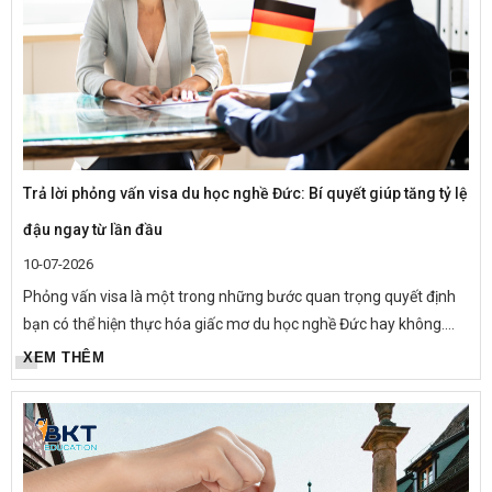
Trả lời phỏng vấn visa du học nghề Đức: Bí quyết giúp tăng tỷ lệ
đậu ngay từ lần đầu
10-07-2026
Phỏng vấn visa là một trong những bước quan trọng quyết định
bạn có thể hiện thực hóa giấc mơ du học nghề Đức hay không.
Thực tế, không ít hồ sơ được chuẩn bị đầy đủ nhưng vẫn bị từ
XEM THÊM
chối chỉ...