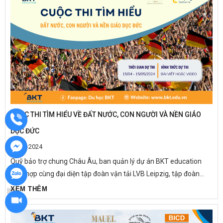
CUỘC THI TÌM HIỂU VỀ ĐẤT NƯỚC, CON NGƯỜI VÀ NỀN GIÁO
DỤC ĐỨC
21-04-2024
Quỹ bảo trợ chung Châu Âu, ban quản lý dự án BKT education
phối hợp cùng đại diện tập đoàn vận tải LVB Leipzig, tập đoàn
bánh Manual 1889 chính thức phát động Cuộc thi “ Tìm hiểu đất...
XEM THÊM