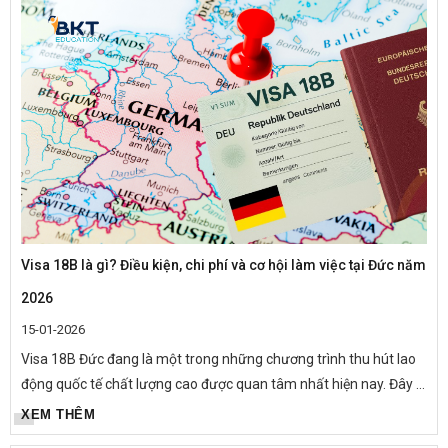
Visa 18B là gì? Điều kiện, chi phí và cơ hội làm việc tại Đức năm
2026
15-01-2026
Visa 18B Đức đang là một trong những chương trình thu hút lao
động quốc tế chất lượng cao được quan tâm nhất hiện nay. Đây là
diện visa công nhận bằng cấp, cho phép người lao động đã...
XEM THÊM