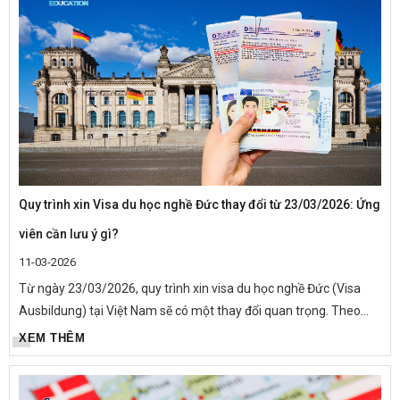
Quy trình xin Visa du học nghề Đức thay đổi từ 23/03/2026: Ứng
viên cần lưu ý gì?
11-03-2026
Từ ngày 23/03/2026, quy trình xin visa du học nghề Đức (Visa
Ausbildung) tại Việt Nam sẽ có một thay đổi quan trọng. Theo
thông báo mới từ Đại sứ quán Đức tại Việt Nam, tất cả ứng viên
XEM THÊM
nộp...