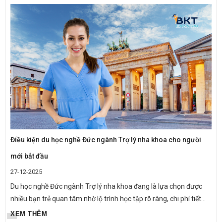
Điều kiện du học nghề Đức ngành Trợ lý nha khoa cho người
mới bắt đầu
27-12-2025
Du học nghề Đức ngành Trợ lý nha khoa đang là lựa chọn được
nhiều bạn trẻ quan tâm nhờ lộ trình học tập rõ ràng, chi phí tiết
kiệm và cơ hội việc làm – định cư bền vững tại châu Âu....
XEM THÊM