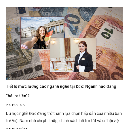
Tiết lộ mức lương các ngành nghề tại Đức: Ngành nào đang
“hái ra tiền”?
27-12-2025
Du học nghề Đức đang trở thành lựa chọn hấp dẫn của nhiều bạn
trẻ Việt Nam nhờ chi phí thấp, chính sách hỗ trợ tốt và cơ hội việc
làm – định cư lâu dài. Một trong những yếu tố được quan tâm...