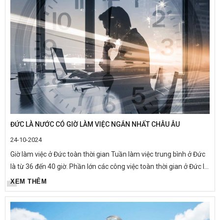
ĐỨC LÀ NƯỚC CÓ GIỜ LÀM VIỆC NGẮN NHẤT CHÂU ÂU
24-10-2024
Giờ làm việc ở Đức toàn thời gian Tuần làm việc trung bình ở Đức
là từ 36 đến 40 giờ. Phần lớn các công việc toàn thời gian ở Đức là
bảy hoặc tám giờ một ngày, năm ngày một tuần,...
XEM THÊM