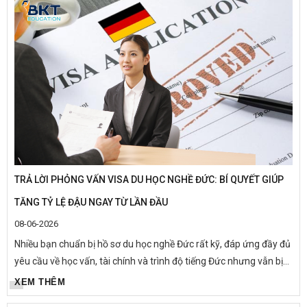
TRẢ LỜI PHỎNG VẤN VISA DU HỌC NGHỀ ĐỨC: BÍ QUYẾT GIÚP
TĂNG TỶ LỆ ĐẬU NGAY TỪ LẦN ĐẦU
08-06-2026
Nhiều bạn chuẩn bị hồ sơ du học nghề Đức rất kỹ, đáp ứng đầy đủ
yêu cầu về học vấn, tài chính và trình độ tiếng Đức nhưng vẫn bị
từ chối visa vì phần phỏng vấn chưa thuyết phục. Trên...
XEM THÊM