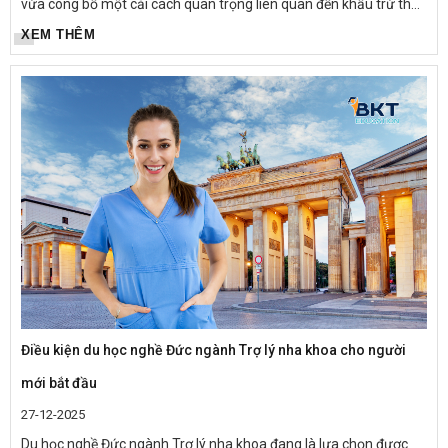
vừa công bố một cải cách quan trọng liên quan đến khấu trừ thuế
chi phí đi lại, dự kiến áp dụng từ ngày 01/01/2026. Chính...
XEM THÊM
Điều kiện du học nghề Đức ngành Trợ lý nha khoa cho người
mới bắt đầu
27-12-2025
Du học nghề Đức ngành Trợ lý nha khoa đang là lựa chọn được