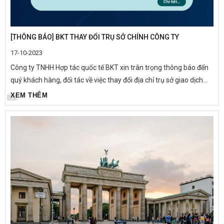
[THÔNG BÁO] BKT THAY ĐỔI TRỤ SỞ CHÍNH CÔNG TY
17-10-2023
Công ty TNHH Hợp tác quốc tế BKT xin trân trọng thông báo đến
quý khách hàng, đối tác về việc thay đổi địa chỉ trụ sở giao dịch
(địa chỉ công ty) kể từ ngày 17 tháng 10 năm 2023 như...
XEM THÊM