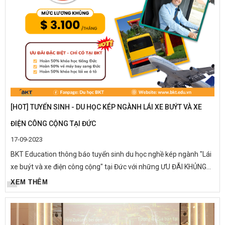
[HOT] TUYỂN SINH - DU HỌC KÉP NGÀNH LÁI XE BUÝT VÀ XE
ĐIỆN CÔNG CỘNG TẠI ĐỨC
17-09-2023
BKT Education thông báo tuyển sinh du học nghề kép ngành "Lái
xe buýt và xe điện công cộng" tại Đức với những ƯU ĐÃI KHỦNG
chưa từng có. BKT cam kết mang tới cho bạn chương trình du
XEM THÊM
học...