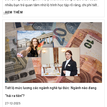
nhiều bạn trẻ quan tâm nhờ lộ trình học tập rõ ràng, chi phí tiết
kiệm và cơ hội việc làm – định cư bền vững tại châu Âu....
XEM THÊM
Tiết lộ mức lương các ngành nghề tại Đức: Ngành nào đang
“hái ra tiền”?
27-12-2025