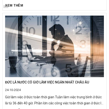
trong mùa đông thì đừng bỏ qua 5 ngôi chợ giáng sinh tuyệt đẹp...
XEM THÊM
ĐỨC LÀ NƯỚC CÓ GIỜ LÀM VIỆC NGẮN NHẤT CHÂU ÂU
24-10-2024
Giờ làm việc ở Đức toàn thời gian Tuần làm việc trung bình ở Đức
là từ 36 đến 40 giờ. Phần lớn các công việc toàn thời gian ở Đức là