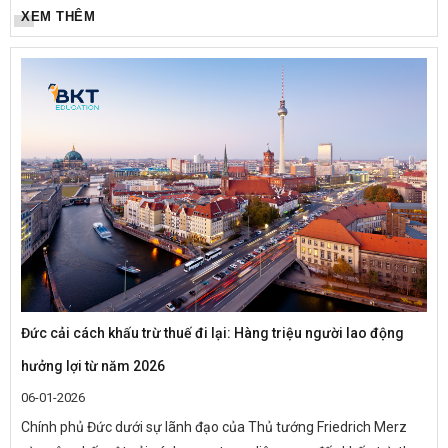
lâu dài. Tuy nhiên, trên thực tế, mỗi năm có hàng...
XEM THÊM
Đức cải cách khấu trừ thuế đi lại: Hàng triệu người lao động
hưởng lợi từ năm 2026
06-01-2026
Chính phủ Đức dưới sự lãnh đạo của Thủ tướng Friedrich Merz