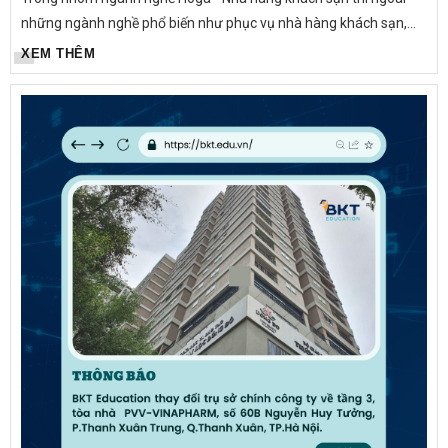
những ngành nghề phổ biến như phục vụ nhà hàng khách sạn,
đầu bếp ra còn có nghề bán bánh - Bäckereiverkäuferin. Tuy
XEM THÊM
không được...