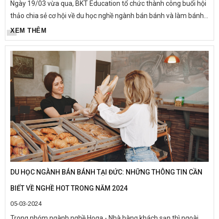
Ngày 19/03 vừa qua, BKT Education tổ chức thành công buổi hội
thảo chia sẻ cơ hội về du học nghề ngành bán bánh và làm bánh
cùng tập đoàn MAUEL 1883 và Drei Ähren Bäckerei GmbH.
XEM THÊM
Buổi...
DU HỌC NGÀNH BÁN BÁNH TẠI ĐỨC: NHỮNG THÔNG TIN CẦN
BIẾT VỀ NGHỀ HOT TRONG NĂM 2024
05-03-2024
Trong nhóm ngành nghề Hoga - Nhà hàng khách sạn thì ngoài