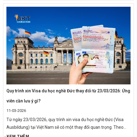
Quy trình xin Visa du học nghề Đức thay đổi từ 23/03/2026: Ứng
viên cần lưu ý gì?
11-03-2026
Từ ngày 23/03/2026, quy trình xin visa du học nghề Đức (Visa
Ausbildung) tại Việt Nam sẽ có một thay đổi quan trọng. Theo
thông báo mới từ Đại sứ quán Đức tại Việt Nam, tất cả ứng viên
XEM THÊM