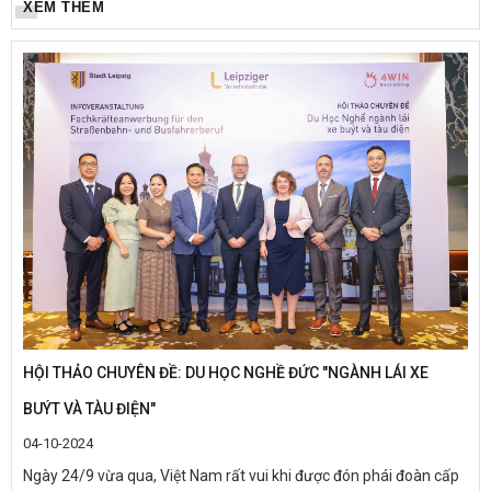
bảy hoặc tám giờ một ngày, năm ngày một tuần,...
XEM THÊM
HỘI THẢO CHUYÊN ĐỀ: DU HỌC NGHỀ ĐỨC "NGÀNH LÁI XE
BUÝT VÀ TÀU ĐIỆN"
04-10-2024
Ngày 24/9 vừa qua, Việt Nam rất vui khi được đón phái đoàn cấp