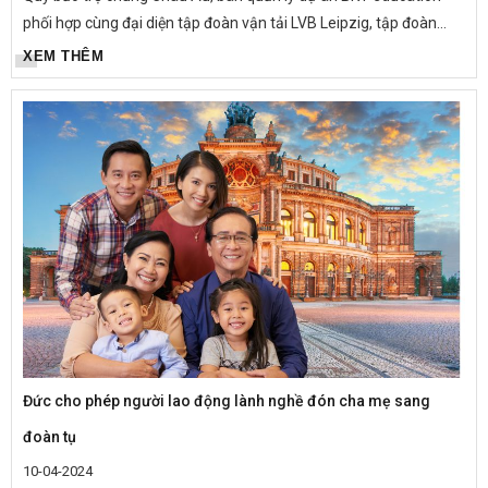
phối hợp cùng đại diện tập đoàn vận tải LVB Leipzig, tập đoàn
bánh Manual 1889 chính thức phát động Cuộc thi “ Tìm hiểu đất...
XEM THÊM
Đức cho phép người lao động lành nghề đón cha mẹ sang
đoàn tụ
10-04-2024