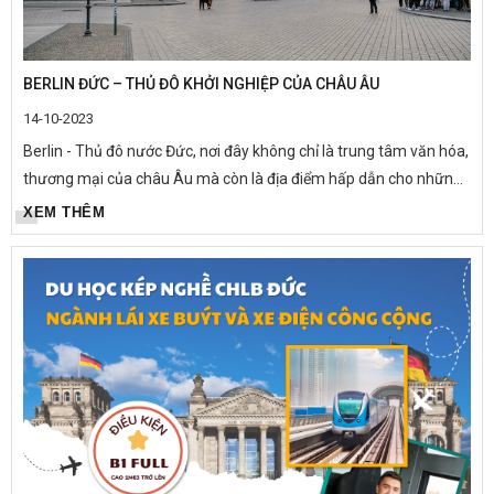
BERLIN ĐỨC – THỦ ĐÔ KHỞI NGHIỆP CỦA CHÂU ÂU
14-10-2023
Berlin - Thủ đô nước Đức, nơi đây không chỉ là trung tâm văn hóa,
thương mại của châu Âu mà còn là địa điểm hấp dẫn cho những
ai có ước mơ du học nghề tại Đức. Ngoài sự phát triển về...
XEM THÊM