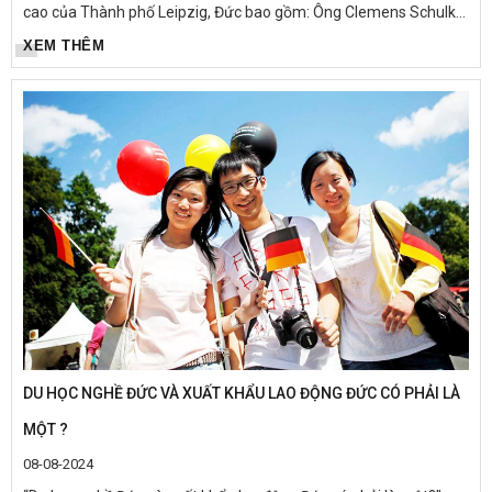
cao của Thành phố Leipzig, Đức bao gồm: Ông Clemens Schulke
- Phó thị trưởng phụ trách về Kinh tế, lao động và số hóa...
XEM THÊM
DU HỌC NGHỀ ĐỨC VÀ XUẤT KHẨU LAO ĐỘNG ĐỨC CÓ PHẢI LÀ
MỘT ?
08-08-2024