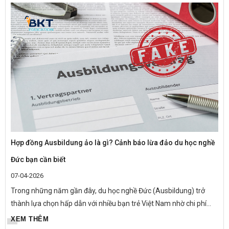
Hợp đồng Ausbildung ảo là gì? Cảnh báo lừa đảo du học nghề
Đức bạn cần biết
07-04-2026
Trong những năm gần đây, du học nghề Đức (Ausbildung) trở
thành lựa chọn hấp dẫn với nhiều bạn trẻ Việt Nam nhờ chi phí
thấp, có lương trong quá trình học và cơ hội định cư lâu...
XEM THÊM