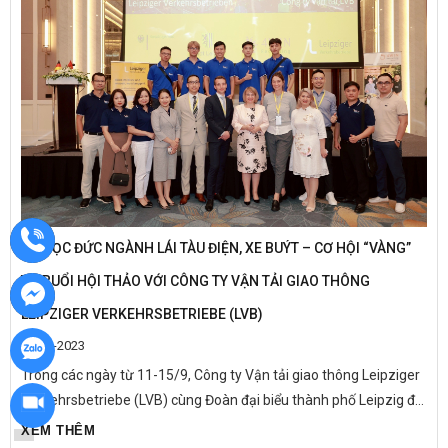
DU HỌC ĐỨC NGÀNH LÁI TÀU ĐIỆN, XE BUÝT – CƠ HỘI “VÀNG”
TỪ BUỔI HỘI THẢO VỚI CÔNG TY VẬN TẢI GIAO THÔNG
LEIPZIGER VERKEHRSBETRIEBE (LVB)
15-09-2023
Trong các ngày từ 11-15/9, Công ty Vận tải giao thông Leipziger
Verkehrsbetriebe (LVB) cùng Đoàn đại biểu thành phố Leipzig đã
tổ chức các sự kiện, hội thảo ở nhiều địa điểm khác nhau trong...
XEM THÊM