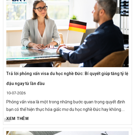
Trả lời phỏng vấn visa du học nghề Đức: Bí quyết giúp tăng tỷ lệ
đậu ngay từ lần đầu
10-07-2026
Phỏng vấn visa là một trong những bước quan trọng quyết định
bạn có thể hiện thực hóa giấc mơ du học nghề Đức hay không.
Thực tế, không ít hồ sơ được chuẩn bị đầy đủ nhưng vẫn bị từ
XEM THÊM
chối chỉ...