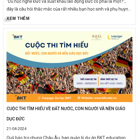
“Du học nghề Đức và xuất khẩu lao động Đức có phải là một?”,
đây là câu hỏi thắc mắc của rất nhiều bạn học sinh và phụ huynh
khi mới tìm hiểu về chương trình du học nghề tại Đức. Hãy...
XEM THÊM
CUỘC THI TÌM HIỂU VỀ ĐẤT NƯỚC, CON NGƯỜI VÀ NỀN GIÁO
DỤC ĐỨC
21-04-2024
Quỹ bảo trợ chung Châu Âu, ban quản lý dự án BKT education