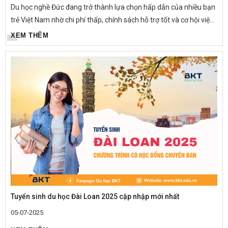
Du học nghề Đức đang trở thành lựa chọn hấp dẫn của nhiều bạn
trẻ Việt Nam nhờ chi phí thấp, chính sách hỗ trợ tốt và cơ hội việc
làm – định cư lâu dài. Một trong những yếu tố được quan tâm...
XEM THÊM
Tuyển sinh du học Đài Loan 2025 cập nhập mới nhất
05-07-2025