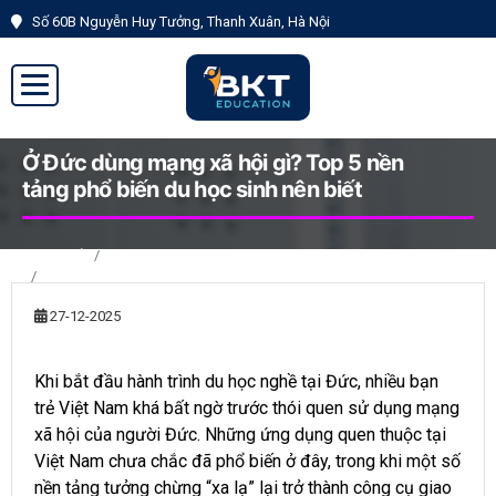
Số 60B Nguyễn Huy Tưởng, Thanh Xuân, Hà Nội
Đăng
Đăng
ký
nhập
Ở Đức dùng mạng xã hội gì? Top 5 nền
tảng phổ biến du học sinh nên biết
Trang chủ
Tin tức
Ở Đức dùng mạng xã hội gì? Top 5 nền tảng phổ biến du học sinh
nên biết
27-12-2025
Khi bắt đầu hành trình du học nghề tại Đức, nhiều bạn
trẻ Việt Nam khá bất ngờ trước thói quen sử dụng mạng
xã hội của người Đức. Những ứng dụng quen thuộc tại
Việt Nam chưa chắc đã phổ biến ở đây, trong khi một số
nền tảng tưởng chừng “xa lạ” lại trở thành công cụ giao